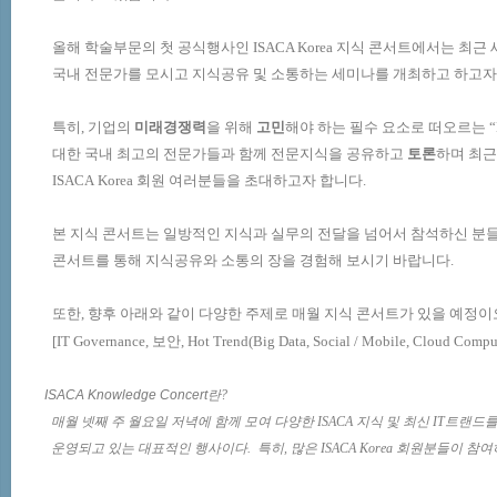
올해 학술부문의 첫 공식행사인
ISACA Korea
지식 콘서트에서는 최근 
국내 전문가를 모시고 지식공유 및 소통하는 세미나를 개최하고 하고자
특히
,
기업의
미래경쟁력
을 위해
고민
해야 하는 필수 요소로 떠오르는 “
대한
국내 최고의 전문가들과 함께 전문지식을 공유하고
토론
하며
최근
ISACA Korea
회원 여러분들을 초대하고자 합니다
.
본 지식 콘서트는 일방적인 지식과 실무의 전달을 넘어서 참석하신 분
콘서트를 통해 지식공유와 소통의 장을 경험해 보시기 바랍니다
.
또한
,
향후 아래와 같이 다양한 주제로 매월 지식 콘서트가 있을 예정이
[IT Governance,
보안
, Hot Trend(Big Data, Social / Mobile, Cloud Compu
ISACA Knowledge Concert
란
?
매월 넷째 주 월요일 저녁에 함께 모여 다양한
ISACA
지식 및 최신
IT
트랜드를
운영되고 있는 대표적인 행사이다
.
특
히
,
많은
ISACA Korea
회원분들이 참여하