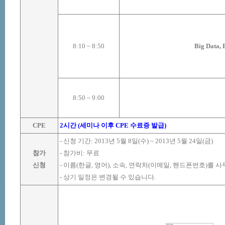
8:10
~
8:50
Big Data, 
8:50
~
9:00
CPE
2
시간
(
세미나 이후
CPE
수료증 발급
)
-
신청 기간
:
2013
년 5
월
8
일(
수)
~
2013
년 5
월 24
일(
금)
참가
-
참가비
:
무료
신청
-
이름
(
한글
,
영어
),
소속
,
연락처
(
이메일
,
핸드폰번호
)
를 사
-
상기 일정은 변경될 수 있습니다
.