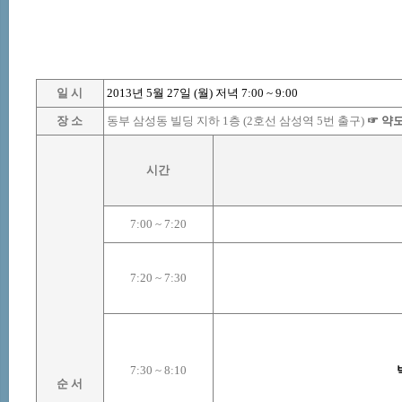
일 시
2013
년
5
월
27
일
(
월
)
저녁
7:00
~
9:00
장 소
동부 삼성동 빌딩 지하
1
층
(2
호선 삼성역
5
번 출구
)
☞
약
시간
7:00
~
7:20
7:20
~
7:30
7:30
~
8:10
순 서