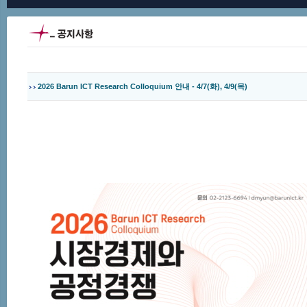
2026 Barun ICT Research Colloquium 안내 - 4/7(화), 4/9(목)