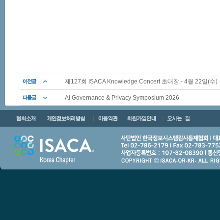
제127회 ISACA Knowledge Concert 초대장 - 4월 22일(수)
AI Governance & Privacy Symposium 2026