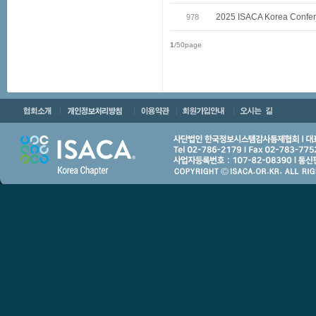
2025 ISACA Korea Con
978
1
/50page