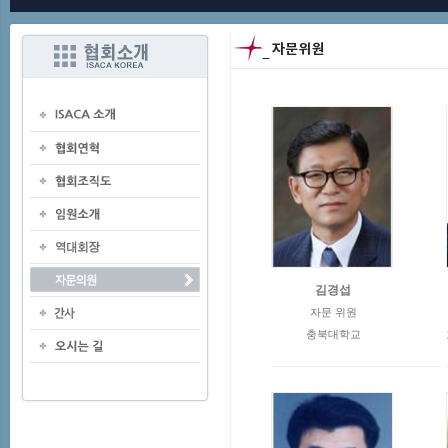
김경섭
자문 위원
충북대학교