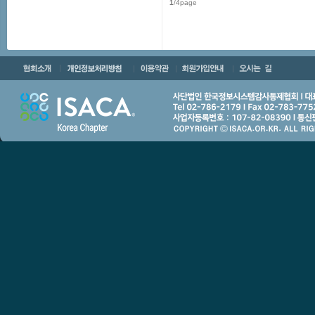
1
/4page