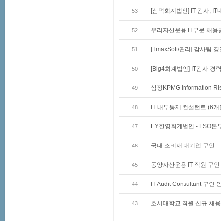
[삼덕회계법인] IT 감사, 
53
우리자산운용 IT부문 채용
52
[TmaxSoft/관리] 감사팀
51
[Big4회계법인] IT감사 경
50
삼정KPMG Information Ri
49
IT 내부통제 컨설턴트 (6개
48
EY한영회계법인 - FSO본부(
47
국내 소비재 대기업 구인
46
동양자산운용 IT 직원 구인
45
IT Audit Consultant 구인
44
호서대학교 직원 신규 채용 
43