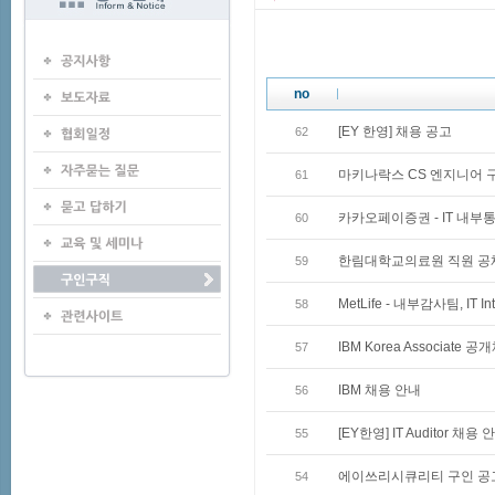
no
[EY 한영] 채용 공고
62
마키나락스 CS 엔지니어 
61
카카오페이증권 - IT 내부
60
한림대학교의료원 직원 공
59
MetLife - 내부감사팀, IT I
58
IBM Korea Associate 
57
IBM 채용 안내
56
[EY한영] IT Auditor 채용 
55
에이쓰리시큐리티 구인 공
54