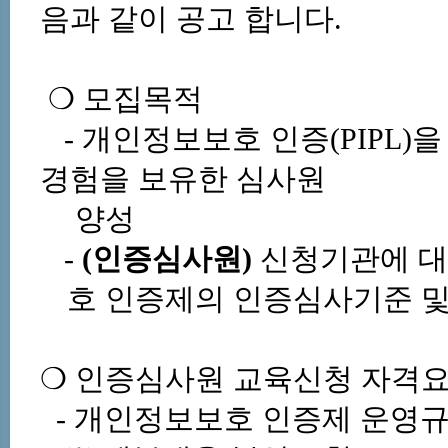
음과 같이 공고 합니다
.
❍
모집목적
-
개인정보보호
인증
(PIPL)
을
경험을
보유한
심사원
양성
-
(
인증심사원
)
신청기관에
대
호
인증제의
인증심사기준
❍
인증심사원
교육신청
자격
-
개인정보보호
인증제
운영