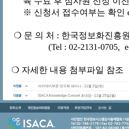
육
수료
후
심사원
선정
이
※
신청서
접수여부는
확인
❍
문
의
처
:
한국정보화진흥
(Tel :
02-2131-0705
, e
❍
자세한 내용 첨부파일 참조
아카데미부문 연구회 세미나 - 11월 2일(토)
ISACA Knowledge Concert 초대장 - 11월 25일(월)