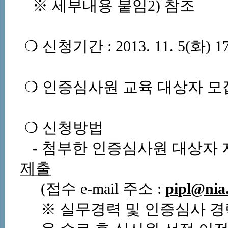
※
세부내용
붙임
2)
참조
❍
신청기간
:
2013. 11. 5(
화
)
1
❍
인증심사원
교육
대상자
모
❍
신청방법
-
첨부한
인증심사원
대상자
제출
(
접수
e-mail
주소
:
pipl@nia.
※
실무경력
및
인증심사
경