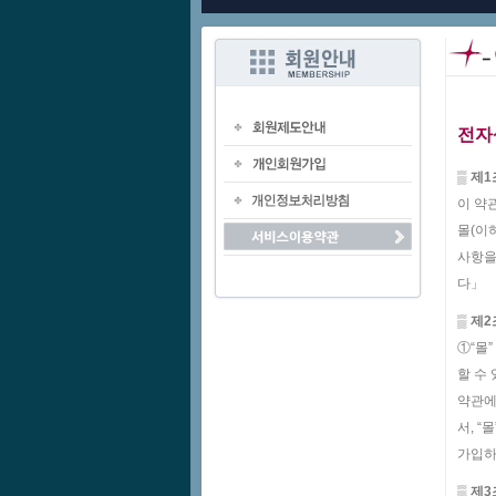
전자
▒ 제1
이 약
몰(이
사항을
다」
▒ 제2
①“몰
할 수
약관에
서, 
가입하
▒ 제3