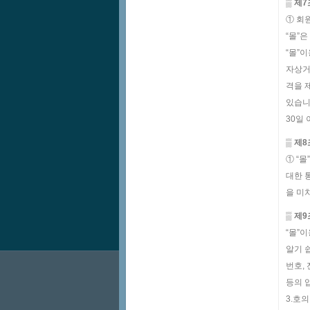
▒ 제7
① 회
“몰”
“몰”
자상거
격을 
있습니
30일
▒ 제
① “
대한 
을 미
▒ 제
“몰”
알기 쉽
번호,
등의 
3.호