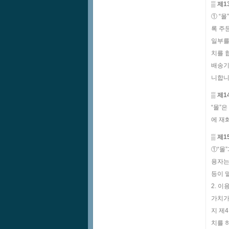
▒ 제
① “
록 주
일부를
치를 
배송기
니합니
▒ 제1
“몰”
에 재
▒ 제1
①“몰
용자는
등이 
2. 
가치가
지 제
치를 