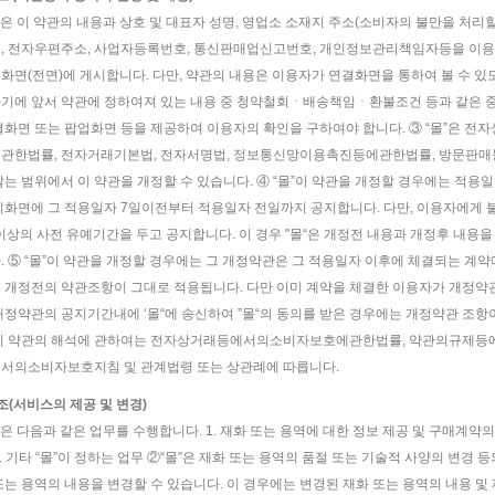
몰”은 이 약관의 내용과 상호 및 대표자 성명, 영업소 소재지 주소(소비자의 불만을 처리할
, 전자우편주소, 사업자등록번호, 통신판매업신고번호, 개인정보관리책임자등을 이용자
화면(전면)에 게시합니다. 다만, 약관의 내용은 이용자가 연결화면을 통하여 볼 수 있도
기에 앞서 약관에 정하여져 있는 내용 중 청약철회ㆍ배송책임ㆍ환불조건 등과 같은 중
결화면 또는 팝업화면 등을 제공하여 이용자의 확인을 구하여야 합니다. ③ “몰”은
관한법률, 전자거래기본법, 전자서명법, 정보통신망이용촉진등에관한법률, 방문판매
않는 범위에서 이 약관을 개정할 수 있습니다. ④ “몰”이 약관을 개정할 경우에는 적용
기화면에 그 적용일자 7일이전부터 적용일자 전일까지 공지합니다. 다만, 이용자에게
 이상의 사전 유예기간을 두고 공지합니다. 이 경우 "몰“은 개정전 내용과 개정후 내용
. ⑤ “몰”이 약관을 개정할 경우에는 그 개정약관은 그 적용일자 이후에 체결되는 계약
 개정전의 약관조항이 그대로 적용됩니다. 다만 이미 계약을 체결한 이용자가 개정약관
개정약관의 공지기간내에 ‘몰“에 송신하여 ”몰“의 동의를 받은 경우에는 개정약관 조항이
이 약관의 해석에 관하여는 전자상거래등에서의소비자보호에관한법률, 약관의규제등
서의소비자보호지침 및 관계법령 또는 상관례에 따릅니다.
4조(서비스의 제공 및 변경)
몰”은 다음과 같은 업무를 수행합니다. 1. 재화 또는 용역에 대한 정보 제공 및 구매계약
3. 기타 “몰”이 정하는 업무 ②“몰”은 재화 또는 용역의 품절 또는 기술적 사양의 변경
또는 용역의 내용을 변경할 수 있습니다. 이 경우에는 변경된 재화 또는 용역의 내용 