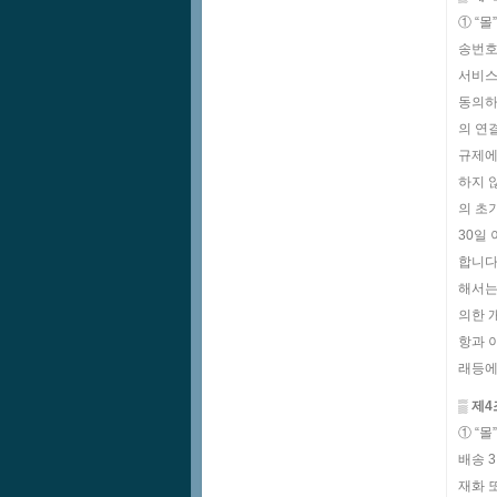
① “
송번호
서비스
동의하
의 연
규제에
하지 
의 초
30일
합니다
해서는
의한 
항과 
래등에
▒ 제
① “
배송 
재화 