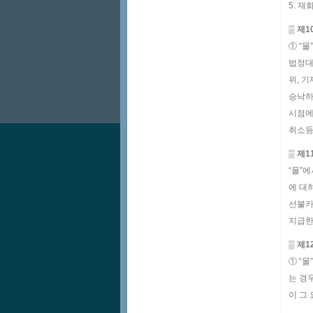
5. 
▒ 제1
① “
법정대
위, 
승낙하
시점에
취소등
▒ 제
“몰”
에 대
선불카
지급한
▒ 제
① “
는 경
이 그