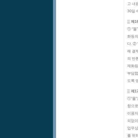
고 내
30일
▒ 제
① “
화등의
다. 
해 결
의 반
재화등
부담합
도록 
▒ 제
①“몰
항으로 
이용자
의없이
업무상
를 위