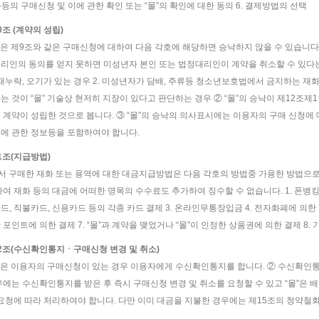
재화등의 구매신청 및 이에 관한 확인 또는 “몰”의 확인에 대한 동의 6. 결제방법의 선택
0조 (계약의 성립)
몰”은 제9조와 같은 구매신청에 대하여 다음 각호에 해당하면 승낙하지 않을 수 있습니
리인의 동의를 얻지 못하면 미성년자 본인 또는 법정대리인이 계약을 취소할 수 있다는 
기재누락, 오기가 있는 경우 2. 미성년자가 담배, 주류등 청소년보호법에서 금지하는 재화
는 것이 “몰” 기술상 현저히 지장이 있다고 판단하는 경우 ② “몰”의 승낙이 제12
 계약이 성립한 것으로 봅니다. ③ “몰”의 승낙의 의사표시에는 이용자의 구매 신청에 
에 관한 정보등을 포함하여야 합니다.
11조(지급방법)
에서 구매한 재화 또는 용역에 대한 대금지급방법은 다음 각호의 방법중 가용한 방법으로 할
하여 재화 등의 대금에 어떠한 명목의 수수료도 추가하여 징수할 수 없습니다. 1. 폰뱅킹,
드, 직불카드, 신용카드 등의 각종 카드 결제 3. 온라인무통장입금 4. 전자화폐에 의한 결
 포인트에 의한 결제 7. “몰”과 계약을 맺었거나 “몰”이 인정한 상품권에 의한 결제 8.
12조(수신확인통지ㆍ구매신청 변경 및 취소)
몰”은 이용자의 구매신청이 있는 경우 이용자에게 수신확인통지를 합니다. ② 수신확인
우에는 수신확인통지를 받은 후 즉시 구매신청 변경 및 취소를 요청할 수 있고 “몰”은
 요청에 따라 처리하여야 합니다. 다만 이미 대금을 지불한 경우에는 제15조의 청약철회