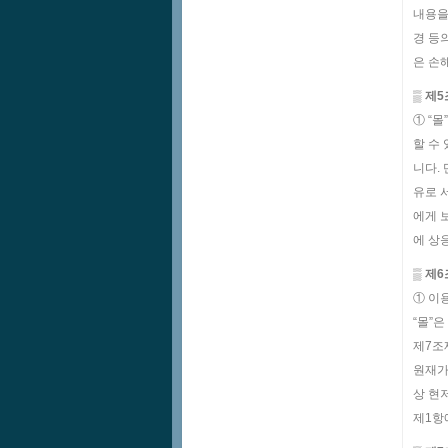
내용을
경 등
은 손
▒ 제
① “
할 수
니다.
유로 
에게 
에 상
▒ 제
① 이
“몰”
제7조
원재가
상 현
제1항